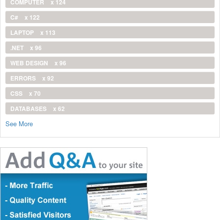
COMPUTER
x 124
C#
x 122
LAPTOP
x 113
.NET
x 96
WEB DESIGN
x 96
ERRORS
x 92
CSS
x 70
DATABASES
x 62
See More