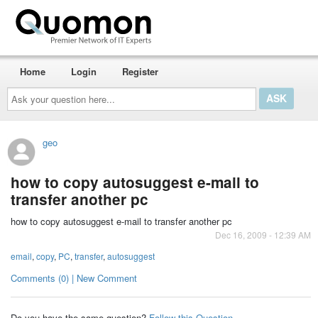
Home
Login
Register
Ask
your
question
here...
geo
how to copy autosuggest e-mail to
transfer another pc
how to copy autosuggest e-mail to transfer another pc
Dec 16, 2009 - 12:39 AM
email
,
copy
,
PC
,
transfer
,
autosuggest
Comments (0) | New Comment
Do you have the same question?
Follow this Question