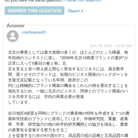
ANSWER THIS QUESTION
Report it
Answer
xiaohuaseo01
Dec 18, 2009 - 12:29 AM
北京の事業としては最大規模の多くが、ほとんどのところ権威、毎
年恒例のコンテストに達し、"2009年北京10商業ブランドの選択"が
正常に入って5番目の春と秋。北
京を見ると並べ替え絶え間なく変化するビジネスには、過去数年
間、我々がそのブランドは、短期のビジネス開発のバックボーンを
支援北京記載となっている年間。政府がこの
列には積極的にブランド構築の機会をこれらの例を選出することを
強化するため、一緒に北京のビジネス、同僚とのブランド構築のパ
スを共有するには、市内の商業企業が推進
しています。
合川地区4措置を同時にブランドの農産物の特性を作成する 1つの農
業科学技術のブランドに依存しています。作物研究院、重慶、産業
界、学界、研究協力の他の科学的研究機関との協力を強化し、農業
の産業化を促進する努力をするこ
とを促進するための4カ国が3つ、高品質の稲の品種と五高品質の澱