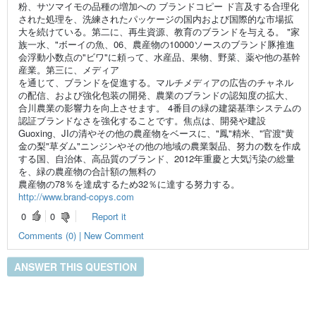
粉、サツマイモの品種の増加への ブランドコピー ド言及する合理化
された処理を、洗練されたパッケージの国内および国際的な市場拡
大を続けている。第二に、再生資源、教育のブランドを与える。 "家
族一水、"ボーイの魚、06、農産物の10000ソースのブランド豚推進
会浮動小数点の"ビワ"に頼って、水産品、果物、野菜、薬や他の基幹
産業。第三に、メディア
を通じて、ブランドを促進する。マルチメディアの広告のチャネル
の配信、および強化包装の開発、農業のブランドの認知度の拡大、
合川農業の影響力を向上させます。 4番目の緑の建築基準システムの
認証ブランドなさを強化することです。焦点は、開発や建設
Guoxing、JIの清やその他の農産物をベースに、"鳳"精米、"官渡"黄
金の梨"草ダム"ニンジンやその他の地域の農業製品、努力の数を作成
する国、自治体、高品質のブランド、2012年重慶と大気汚染の総量
を、緑の農産物の合計額の無料の
農産物の78％を達成するため32％に達する努力する。
http://www.brand-copys.com
0
0
Report it
Comments (0) | New Comment
ANSWER THIS QUESTION