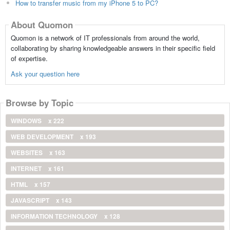
How to transfer music from my iPhone 5 to PC?
About Quomon
Quomon is a network of IT professionals from around the world,
collaborating by sharing knowledgeable answers in their specific field
of expertise.
Ask your question here
Browse by Topic
WINDOWS
x 222
WEB DEVELOPMENT
x 193
WEBSITES
x 163
INTERNET
x 161
HTML
x 157
JAVASCRIPT
x 143
INFORMATION TECHNOLOGY
x 128